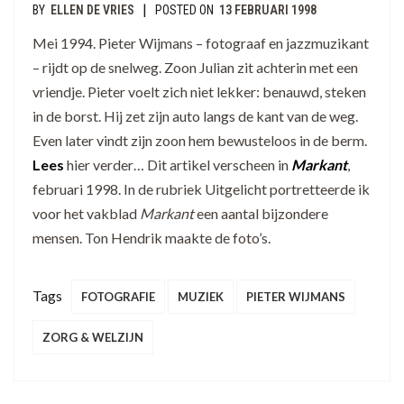
|
BY
ELLEN DE VRIES
POSTED ON
13 FEBRUARI 1998
Mei 1994. Pieter Wijmans – fotograaf en jazzmuzikant
– rijdt op de snelweg. Zoon Julian zit achterin met een
vriendje. Pieter voelt zich niet lekker: benauwd, steken
in de borst. Hij zet zijn auto langs de kant van de weg.
Even later vindt zijn zoon hem bewusteloos in de berm.
Lees
hier verder… Dit artikel verscheen in
Markant
,
februari 1998. In de rubriek Uitgelicht portretteerde ik
voor het vakblad
M
arkant
een aantal bijzondere
mensen. Ton Hendrik maakte de foto’s.
Tags
FOTOGRAFIE
MUZIEK
PIETER WIJMANS
ZORG & WELZIJN