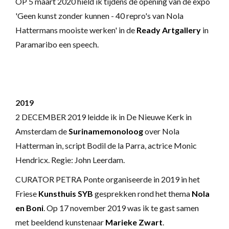
OP 5 maart 2020 hield ik tijdens de opening van de expo
'Geen kunst zonder kunnen - 40 repro's van Nola
Hattermans mooiste werken' in de
Ready Artgallery
in
Paramaribo een speech.
2019
2 DECEMBER 2019 leidde ik in De Nieuwe Kerk in
Amsterdam de
Surinamemonoloog
over Nola
Hatterman in, script Bodil de la Parra, actrice Monic
Hendricx. Regie: John Leerdam.
CURATOR PETRA Ponte organiseerde in 2019 in het
Friese
Kunsthuis SYB
gesprekken rond het thema
Nola
en Boni
. Op 17 november 2019 was ik te gast samen
met beeldend kunstenaar
Marieke Zwart
.