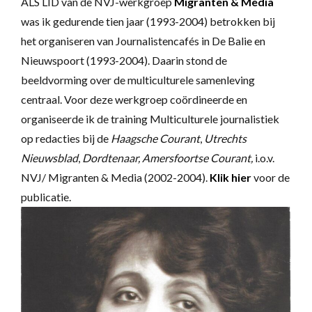
ALS LID van de NVJ-werkgroep
Migranten & Media
was ik gedurende tien jaar (1993-2004) betrokken bij
het organiseren van Journalistencafés in De Balie en
Nieuwspoort (1993-2004). Daarin stond de
beeldvorming over de multiculturele samenleving
centraal. Voor deze werkgroep coördineerde en
organiseerde ik de training Multiculturele journalistiek
op redacties bij de
Haagsche Courant
,
Utrechts
Nieuwsblad
,
Dordtenaar, Amersfoortse Courant,
i.o.v.
NVJ/ Migranten & Media (2002-2004).
Klik hier
voor de
publicatie.