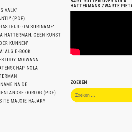
BART RUTTEN OVER NOLA
HATTERMANS ZWARTE PIET
S VALK'
ANTI!' (PDF)
DIASTRIJD OM SURINAME'
LA HATTERMAN. GEEN KUNST
DER KUNNEN'
A' ALS E-BOOK
ESTUDY MOIWANA
ATENSCHAP NOLA
TERMAN
ZOEKEN
INAME NA DE
Zoeken
NENLANDSE OORLOG (PDF)
naar:
SITE MAJOIE HAJARY