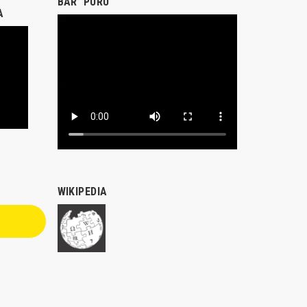
BAR’ PURU
A
WIKIPEDIA