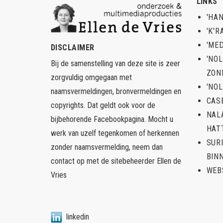
LINKS
'HAN
'K'R
'ME
DISCLAIMER
'NO
Bij de samenstelling van deze site is zeer
ZON
zorgvuldig omgegaan met
'NOL
naamsvermeldingen, bronvermeldingen en
CAS
copyrights. Dat geldt ook voor de
NAL
bijbehorende Facebookpagina. Mocht u
HAT
werk van uzelf tegenkomen of herkennen
SUR
zonder naamsvermelding, neem dan
BIN
contact op met de sitebeheerder
Ellen de
WEB
Vries
linkedin