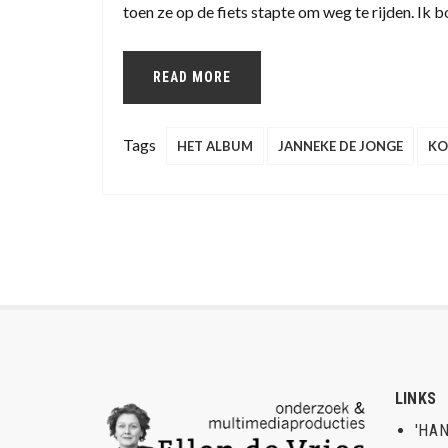
toen ze op de fiets stapte om weg te rijden. Ik 
READ MORE
Tags
HET ALBUM
JANNEKE DE JONGE
KO
LINKS
'HAN