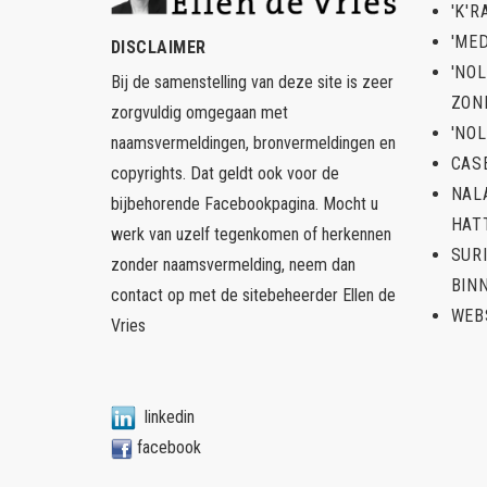
'K'R
'ME
DISCLAIMER
'NO
Bij de samenstelling van deze site is zeer
ZON
zorgvuldig omgegaan met
'NOL
naamsvermeldingen, bronvermeldingen en
CAS
copyrights. Dat geldt ook voor de
NAL
bijbehorende Facebookpagina. Mocht u
HAT
werk van uzelf tegenkomen of herkennen
SUR
zonder naamsvermelding, neem dan
BIN
contact op met de sitebeheerder
Ellen de
WEB
Vries
linkedin
facebook