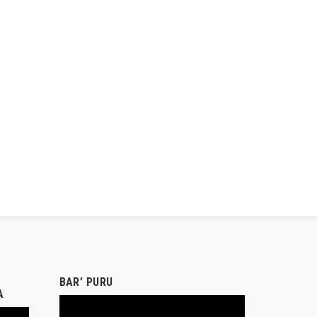
BAR’ PURU
A