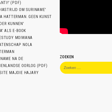
ANTI!' (PDF)
DIASTRIJD OM SURINAME'
LA HATTERMAN. GEEN KUNST
DER KUNNEN'
A' ALS E-BOOK
ESTUDY MOIWANA
ATENSCHAP NOLA
TERMAN
ZOEKEN
INAME NA DE
Zoeken
NENLANDSE OORLOG (PDF)
naar:
SITE MAJOIE HAJARY