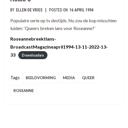
|
BY
ELLEN DE VRIES
POSTED ON
16 APRIL 1994
Populaire serie op tv destijds. Nu zou de kop misschien
luiden: ‘Queers breken lans voor Roseanne?’
Roseannebreektlans-
BroadcastMagazineapril1994-13-11-2022-13-
33
Downloaden
Tags
BEELDVORMING
MEDIA
QUEER
ROSEANNE