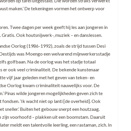
 worden op tafel uitgestald. Die worden straks verwerkt
bewust maken.’ De tekeningen vormen het ontwerp voor
ren. Twee dagen per week geeft hij les aan jongeren in
Gratis. Ook houtsnijwerk-, muziek – en danslessen.
ndse Oorlog (1986-1992), zoals de strijd tussen Desi
 Destijds was Moengo een welvarend mijnwerkersstadje
lfs golfbaan. Na de oorlog was het stadje totaal
s er ook veel criminaliteit. De bekende kunstenaar
tte vijf jaar geleden met het geven van teken- en
ndse Oorlog kwam criminaliteit nauwelijks voor. De
en.’ Pinas wilde jongeren mogelijkheden geven zich te
 fondsen. ‘Ik wacht niet op lanti [de overheid]. Ook
et sneller.’ Buiten het gebouw snerpt een houtzaag.
 zijn voorhoofd – plakken uit een boomstam. Daaruit
ter meldt een talentvolle leerling, een rastaman, zich. In