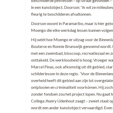
Beschilderde petflessen – op straat gevonden –
in een kunstobject. Doorson: ‘Ik wil ze milieu
fleurig te beschilderen afvaltonnen.
Doorson woont in Paramaribo, maar is hier gebo
Moengo die elke werkdag lessen kunnen volgen. 
Hij wéét hoe Moengo er uitzag voor de Binnenla
Bouterse en Ronnie Brunswijk genoemd wordt.
met een zwembad, bioscoop, recreatiezaal en ze
onttakeld. De werkloosheid is hoog. Vroeger wa
Marcel Pinas, ook afkomstig uit dit gebied, star
schilderlessen in deze regio. ‘Voor de Binnenla
overheid heeft dit gebied aan zijn lot overgelat
ontplooien en criminaliteit voorkómen. Hij zocht
zonder fondsen zou het project lopen. Nu gaat h
Collega Jhunry Udenhout zaagt – zweet staat op
wordt een ander kunstobject vervaardigd. Even la