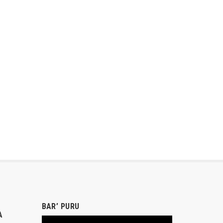
BAR’ PURU
A