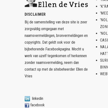
'K'R
'ME
DISCLAIMER
'NO
Bij de samenstelling van deze site is zeer
ZON
zorgvuldig omgegaan met
'NOL
naamsvermeldingen, bronvermeldingen en
CAS
copyrights. Dat geldt ook voor de
NAL
bijbehorende Facebookpagina. Mocht u
HAT
werk van uzelf tegenkomen of herkennen
SUR
zonder naamsvermelding, neem dan
BIN
contact op met de sitebeheerder
Ellen de
WEB
Vries
linkedin
facebook