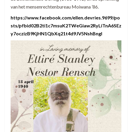
van het mensenrechtenbureau Moiwana ’86.
https://www.facebook.com/ellen.devries.9699/po
sts/pfbid02B2ti1c7msuK2TWeGiaw2RyLiTnA6SEz
y7oczizB9KjHN1QbXq21t4d9JV5NshBngl