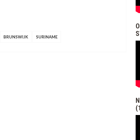
O
S
BRUNSWIJK
SURINAME
N
(