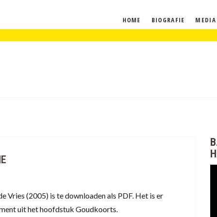
HOME
BIOGRAFIE
MEDIA
B
H
ME
e Vries (2005) is te downloaden als PDF. Het is er
gment uit het hoofdstuk Goudkoorts.