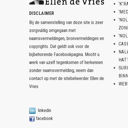
'K'R
'ME
DISCLAIMER
'NO
Bij de samenstelling van deze site is zeer
ZON
zorgvuldig omgegaan met
'NOL
naamsvermeldingen, bronvermeldingen en
CAS
copyrights. Dat geldt ook voor de
NAL
bijbehorende Facebookpagina. Mocht u
HAT
werk van uzelf tegenkomen of herkennen
SUR
zonder naamsvermelding, neem dan
BIN
contact op met de sitebeheerder
Ellen de
WEB
Vries
linkedin
facebook