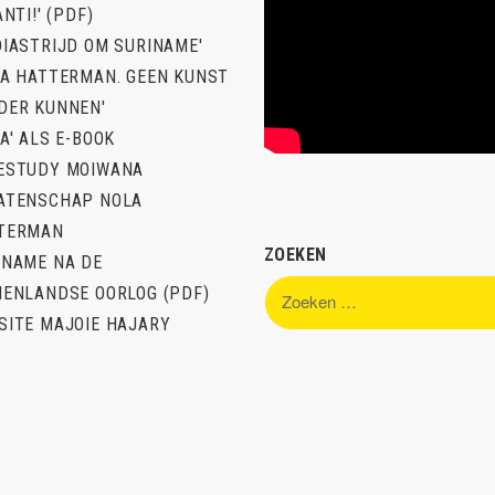
ANTI!' (PDF)
DIASTRIJD OM SURINAME'
LA HATTERMAN. GEEN KUNST
DER KUNNEN'
A' ALS E-BOOK
ESTUDY MOIWANA
ATENSCHAP NOLA
TERMAN
ZOEKEN
INAME NA DE
Zoeken
NENLANDSE OORLOG (PDF)
naar:
SITE MAJOIE HAJARY