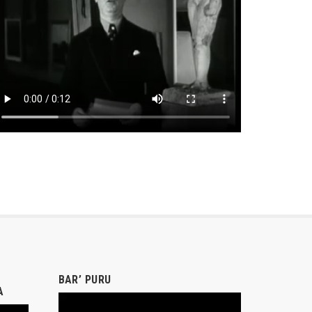
BAR’ PURU
A